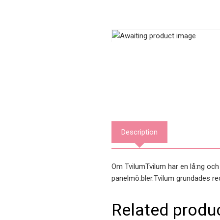
Description
Om TvilumTvilum har en lå:ng och st
panelmö:bler.Tvilum grundades r
Related produ