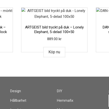
k –
ARTGEIST bild tryckt på duk – Lonely
DAN
 lock
Elephant, 5-delad 100×50
889.00
kr
Köp nu
Design
DIY
Hållbarhet
Hemmafix