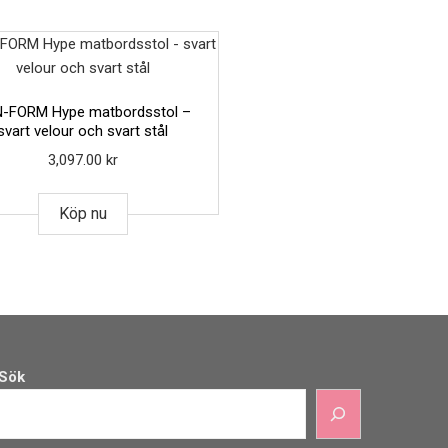
-FORM Hype matbordsstol –
svart velour och svart stål
3,097.00
kr
Köp nu
Sök