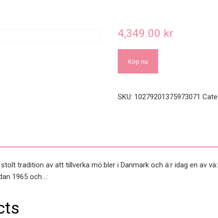
4,349.00
kr
Köp nu
SKU:
10279201375973071
Cate
olt tradition av att tillverka mö:bler i Danmark och ä:r idag en av vä:
edan 1965 och…:
cts