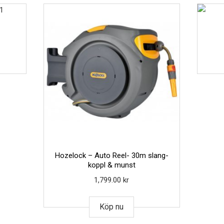
1
Hozelock – Auto Reel- 30m slang-
koppl & munst
1,799.00
kr
Köp nu