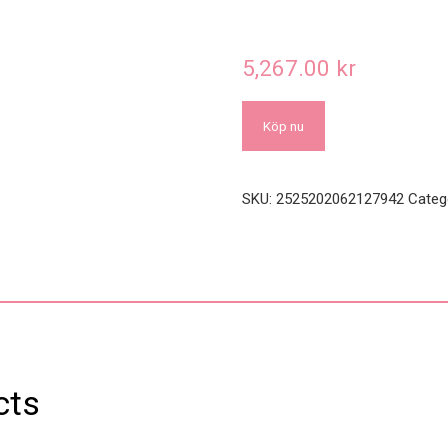
5,267.00
kr
Köp nu
SKU:
2525202062127942
Categ
cts