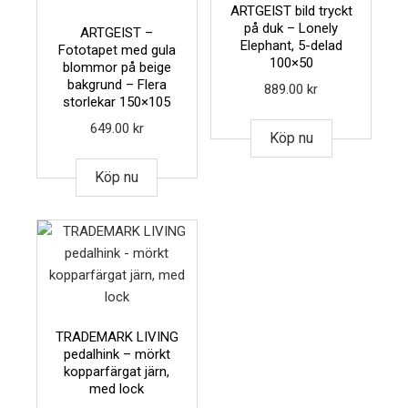
ARTGEIST bild tryckt
på duk – Lonely
ARTGEIST –
Elephant, 5-delad
Fototapet med gula
100×50
blommor på beige
bakgrund – Flera
889.00
kr
storlekar 150×105
649.00
kr
Köp nu
Köp nu
TRADEMARK LIVING
pedalhink – mörkt
kopparfärgat järn,
med lock